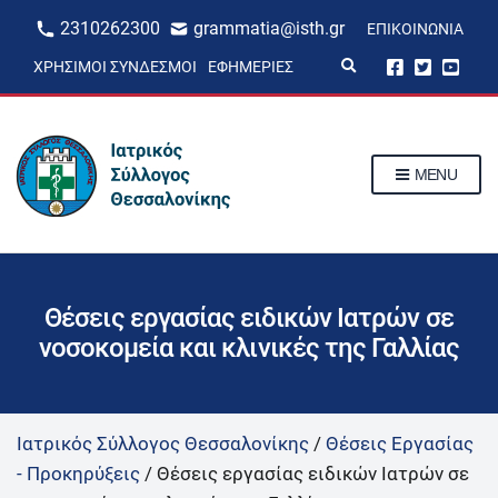
2310262300
grammatia@isth.gr
ΕΠΙΚΟΙΝΩΝΊΑ
E
ΧΡΉΣΙΜΟΙ ΣΎΝΔΕΣΜΟΙ
ΕΦΗΜΕΡΊΕΣ
x
p
a
n
d
s
MENU
e
a
r
c
h
f
o
r
Θέσεις εργασίας ειδικών Ιατρών σε
m
νοσοκομεία και κλινικές της Γαλλίας
Ιατρικός Σύλλογος Θεσσαλονίκης
/
Θέσεις Εργασίας
- Προκηρύξεις
/
Θέσεις εργασίας ειδικών Ιατρών σε