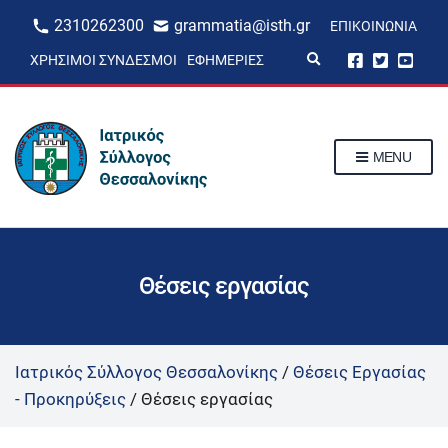
2310262300
grammatia@isth.gr
ΕΠΙΚΟΙΝΩΝΊΑ
E
ΧΡΉΣΙΜΟΙ ΣΎΝΔΕΣΜΟΙ
ΕΦΗΜΕΡΊΕΣ
x
p
a
n
d
s
MENU
e
a
r
c
h
f
o
r
Θέσεις εργασίας
m
Ιατρικός Σύλλογος Θεσσαλονίκης
/
Θέσεις Εργασίας
- Προκηρύξεις
/
Θέσεις εργασίας