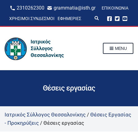
2310262300
grammatia@isth.gr
ΕΠΙΚΟΙΝΩΝΊΑ
E
ΧΡΉΣΙΜΟΙ ΣΎΝΔΕΣΜΟΙ
ΕΦΗΜΕΡΊΕΣ
x
p
a
n
d
s
MENU
e
a
r
c
h
f
o
r
Θέσεις εργασίας
m
Ιατρικός Σύλλογος Θεσσαλονίκης
/
Θέσεις Εργασίας
- Προκηρύξεις
/
Θέσεις εργασίας