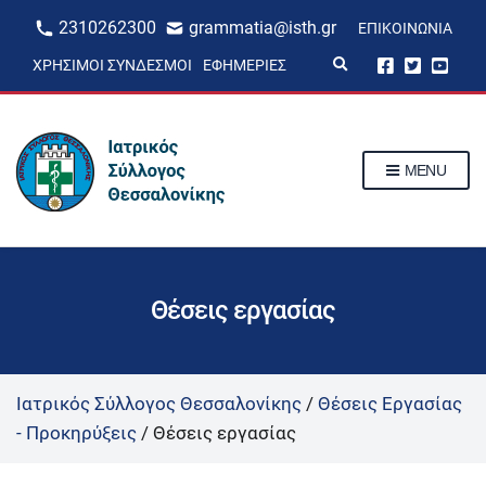
2310262300
grammatia@isth.gr
ΕΠΙΚΟΙΝΩΝΊΑ
E
ΧΡΉΣΙΜΟΙ ΣΎΝΔΕΣΜΟΙ
ΕΦΗΜΕΡΊΕΣ
x
p
a
n
d
s
MENU
e
a
r
c
h
f
o
r
Θέσεις εργασίας
m
Ιατρικός Σύλλογος Θεσσαλονίκης
/
Θέσεις Εργασίας
- Προκηρύξεις
/
Θέσεις εργασίας