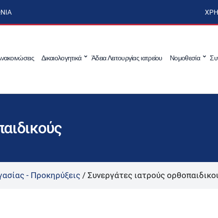
ΩΝΊΑ
ΧΡΉ
νακοινώσεις
Δικαιολογητικά
Άδεια Λειτουργίας ιατρείου
Νομοθεσία
Συ
παιδικούς
γασίας - Προκηρύξεις
/
Συνεργάτες ιατρούς ορθοπαιδικο