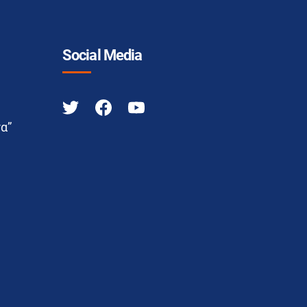
Social Media
α”