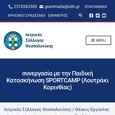
2310262300
grammatia@isth.gr
ΕΠΙΚΟΙΝΩΝΊΑ
E
ΧΡΉΣΙΜΟΙ ΣΎΝΔΕΣΜΟΙ
ΕΦΗΜΕΡΊΕΣ
x
p
a
n
d
s
MENU
e
a
r
c
h
f
o
r
συνεργασία με την Παιδική
m
Κατασκήνωση SPORTCAMP (Λουτράκι
Κορινθίας)
Ιατρικός Σύλλογος Θεσσαλονίκης
/
Θέσεις Εργασίας