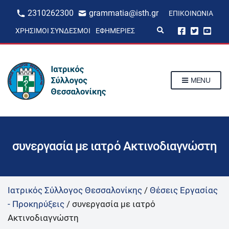
2310262300
grammatia@isth.gr
ΕΠΙΚΟΙΝΩΝΊΑ
E
ΧΡΉΣΙΜΟΙ ΣΎΝΔΕΣΜΟΙ
ΕΦΗΜΕΡΊΕΣ
x
p
a
n
d
s
MENU
e
a
r
c
h
f
o
r
συνεργασία με ιατρό Ακτινοδιαγνώστη
m
Ιατρικός Σύλλογος Θεσσαλονίκης
/
Θέσεις Εργασίας
- Προκηρύξεις
/
συνεργασία με ιατρό
Ακτινοδιαγνώστη