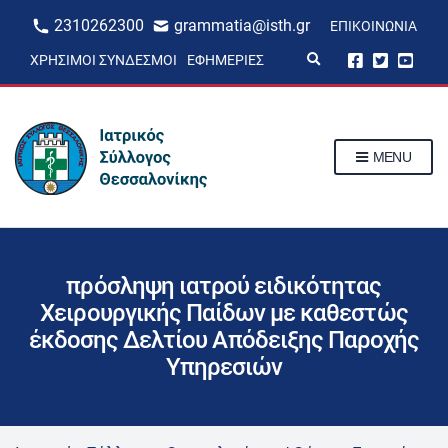
2310262300
grammatia@isth.gr
ΕΠΙΚΟΙΝΩΝΊΑ
E
ΧΡΉΣΙΜΟΙ ΣΎΝΔΕΣΜΟΙ
ΕΦΗΜΕΡΊΕΣ
x
p
a
n
d
s
MENU
e
a
r
c
h
f
o
r
πρόσληψη ιατρού ειδικότητας
m
Χειρουργικής Παίδων με καθεστώς
έκδοσης Δελτίου Απόδειξης Παροχής
Υπηρεσιών