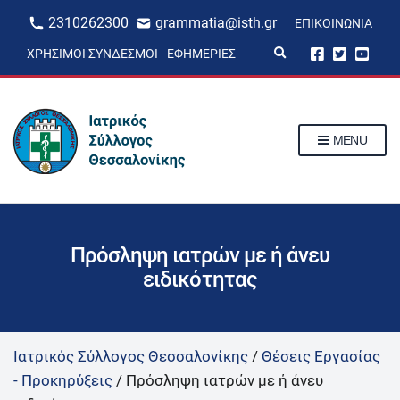
2310262300
grammatia@isth.gr
ΕΠΙΚΟΙΝΩΝΊΑ
E
ΧΡΉΣΙΜΟΙ ΣΎΝΔΕΣΜΟΙ
ΕΦΗΜΕΡΊΕΣ
x
p
a
n
d
s
MENU
e
a
r
c
h
f
o
r
Πρόσληψη ιατρών με ή άνευ
m
ειδικότητας
Ιατρικός Σύλλογος Θεσσαλονίκης
/
Θέσεις Εργασίας
- Προκηρύξεις
/
Πρόσληψη ιατρών με ή άνευ