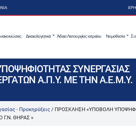
ΩΝΊΑ
ΧΡΉ
νακοινώσεις
Δικαιολογητικά
Άδεια Λειτουργίας ιατρείου
Νομοθεσία
Συ
ΠΟΨΗΦΙΟΤΗΤΑΣ ΣΥΝΕΡΓΑΣΙΑΣ
ΓΑΤΩΝ Α.Π.Υ. ΜΕ ΤΗΝ Α.Ε.Μ.Υ.
γασίας - Προκηρύξεις
/
ΠΡΟΣΚΛΗΣΗ «ΥΠΟΒΟΛΗ ΥΠΟΨΗΦΙ
Ο Γ.Ν. ΘΗΡΑΣ »