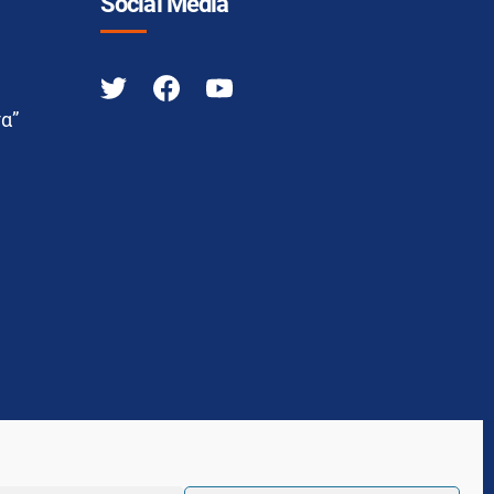
Social Media
α”