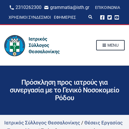
2310262300
grammatia@isth.gr
ΕΠΙΚΟΙΝΩΝΊΑ
E
ΧΡΉΣΙΜΟΙ ΣΎΝΔΕΣΜΟΙ
ΕΦΗΜΕΡΊΕΣ
x
p
a
n
d
s
MENU
e
a
r
c
h
f
o
r
Πρόσκληση προς ιατρούς για
m
συνεργασία με το Γενικό Νοσοκομείο
Ρόδου
Ιατρικός Σύλλογος Θεσσαλονίκης
/
Θέσεις Εργασίας