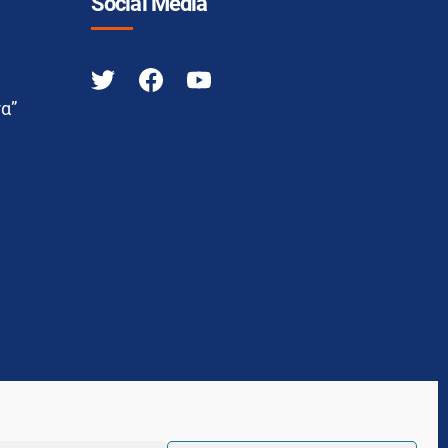
Social Media
α”