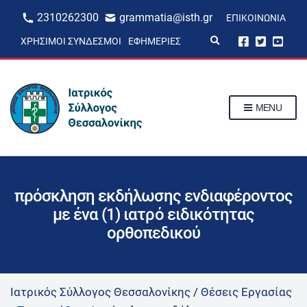
2310262300
grammatia@isth.gr
ΕΠΙΚΟΙΝΩΝΊΑ
E
ΧΡΉΣΙΜΟΙ ΣΎΝΔΕΣΜΟΙ
ΕΦΗΜΕΡΊΕΣ
x
p
a
n
d
s
MENU
e
a
r
c
h
f
o
r
πρόσκληση εκδήλωσης ενδιαφέροντος
m
με ένα (1) ιατρό ειδικότητας
ορθοπεδικού
Ιατρικός Σύλλογος Θεσσαλονίκης
/
Θέσεις Εργασίας