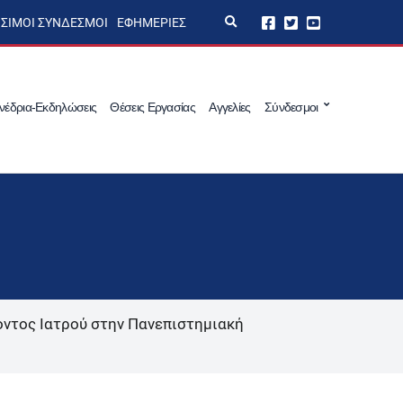
E
ΣΙΜΟΙ ΣΎΝΔΕΣΜΟΙ
ΕΦΗΜΕΡΊΕΣ
x
p
a
n
d
s
νέδρια-Εκδηλώσεις
Θέσεις Εργασίας
Αγγελίες
Σύνδεσμοι
e
a
r
c
h
f
o
r
m
ντος Ιατρού στην Πανεπιστημιακή