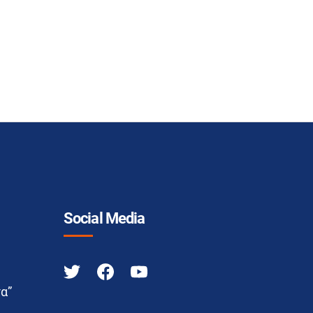
Social Media
α”