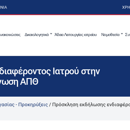
ΩΝΊΑ
ΧΡΉ
νακοινώσεις
Δικαιολογητικά
Άδεια Λειτουργίας ιατρείου
Νομοθεσία
Συ
ιαφέροντος Ιατρού στην
ήνωση ΑΠΘ
γασίας - Προκηρύξεις
/
Πρόσκληση εκδήλωσης ενδιαφέρο