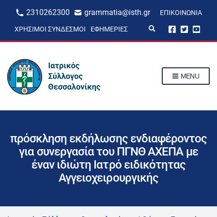
2310262300
grammatia@isth.gr
ΕΠΙΚΟΙΝΩΝΊΑ
E
ΧΡΉΣΙΜΟΙ ΣΎΝΔΕΣΜΟΙ
ΕΦΗΜΕΡΊΕΣ
x
p
a
n
d
s
MENU
e
a
r
c
h
f
o
r
πρόσκληση εκδήλωσης ενδιαφέροντος
m
για συνεργασία του ΠΓΝΘ ΑΧΕΠΑ με
έναν ιδιώτη Ιατρό ειδικότητας
Αγγειοχειρουργικής