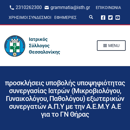
2310262300
grammatia@isth.gr
ΕΠΙΚΟΙΝΩΝΊΑ
E
ΧΡΉΣΙΜΟΙ ΣΎΝΔΕΣΜΟΙ
ΕΦΗΜΕΡΊΕΣ
x
p
a
n
d
s
MENU
e
a
r
c
h
f
o
r
προσκλήσεις υποβολής υποψηφιότητας
m
συνεργασίας Ιατρών (Μικροβιολόγου,
Γυναικολόγου, Παθολόγου) εξωτερικών
συνεργατών Α.Π.Υ με την Α.Ε.Μ.Υ Α.Ε
για το ΓΝ Θήρας