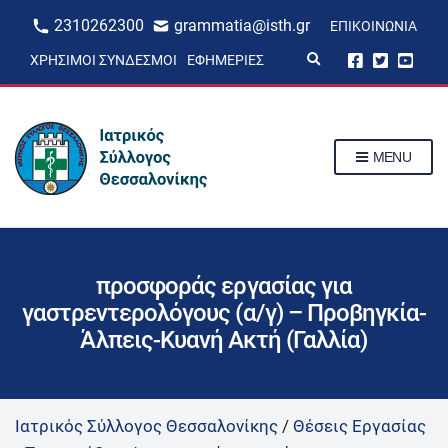
2310262300
grammatia@isth.gr
ΕΠΙΚΟΙΝΩΝΊΑ
E
ΧΡΉΣΙΜΟΙ ΣΎΝΔΕΣΜΟΙ
ΕΦΗΜΕΡΊΕΣ
x
p
a
n
d
s
MENU
e
a
r
c
h
f
o
r
προσφοράς εργασίας για
m
γαστρεντερολόγους (α/γ) – Προβηγκία-
Άλπεις-Κυανή Ακτή (Γαλλία)
Ιατρικός Σύλλογος Θεσσαλονίκης
/
Θέσεις Εργασίας