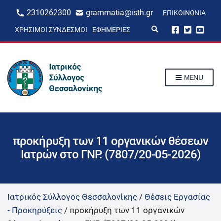
2310262300
grammatia@isth.gr
ΕΠΙΚΟΙΝΩΝΊΑ
E
ΧΡΉΣΙΜΟΙ ΣΎΝΔΕΣΜΟΙ
ΕΦΗΜΕΡΊΕΣ
x
p
a
n
d
s
MENU
e
a
r
c
h
f
o
r
προκήρυξη των 11 οργανικών θέσεων
m
Ιατρών στο ΓΝΡ. (7807/20-05-2026)
Ιατρικός Σύλλογος Θεσσαλονίκης
/
Θέσεις Εργασίας
- Προκηρύξεις
/
προκήρυξη των 11 οργανικών