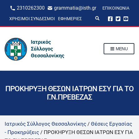
2310262300
grammatia@isth.gr
ΕΠΙΚΟΙΝΩΝΊΑ
E
ΧΡΉΣΙΜΟΙ ΣΎΝΔΕΣΜΟΙ
ΕΦΗΜΕΡΊΕΣ
x
p
a
n
d
s
MENU
e
a
r
c
h
f
o
r
ΠΡΟΚΗΡΥΞΗ ΘΕΣΩΝ ΙΑΤΡΩΝ ΕΣΥ ΓΙΑ ΤΟ
m
Γ.Ν.ΠΡΕΒΕΖΑΣ
Ιατρικός Σύλλογος Θεσσαλονίκης
/
Θέσεις Εργασίας
- Προκηρύξεις
/
ΠΡΟΚΗΡΥΞΗ ΘΕΣΩΝ ΙΑΤΡΩΝ ΕΣΥ ΓΙΑ