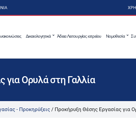
ΩΝΊΑ
ΧΡΉ
νακοινώσεις
Δικαιολογητικά
Άδεια Λειτουργίας ιατρείου
Νομοθεσία
Συ
 για Ορυλά στη Γαλλία
γασίας - Προκηρύξεις
/
Προκήρυξη Θέσης Εργασίας για Ο