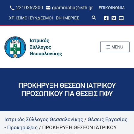
2310262300
grammatia@isth.gr
ΕΠΙΚΟΙΝΩΝΊΑ
E
ΧΡΉΣΙΜΟΙ ΣΎΝΔΕΣΜΟΙ
ΕΦΗΜΕΡΊΕΣ
x
p
a
n
d
s
MENU
e
a
r
c
h
f
o
r
ΠΡΟΚΗΡΥΞΗ ΘΕΣΕΩΝ ΙΑΤΡΙΚΟΥ
m
ΠΡΟΣΩΠΙΚΟΥ ΓΙΑ ΘΕΣΕΙΣ ΠΦΥ
Ιατρικός Σύλλογος Θεσσαλονίκης
/
Θέσεις Εργασίας
- Προκηρύξεις
/
ΠΡΟΚΗΡΥΞΗ ΘΕΣΕΩΝ ΙΑΤΡΙΚΟΥ