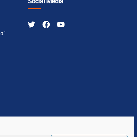
Social Media
α”