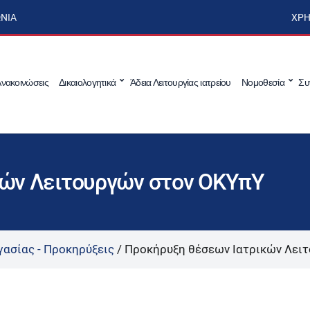
ΩΝΊΑ
ΧΡΉ
νακοινώσεις
Δικαιολογητικά
Άδεια Λειτουργίας ιατρείου
Νομοθεσία
Συ
κών Λειτουργών στον ΟΚΥπΥ
γασίας - Προκηρύξεις
/
Προκήρυξη θέσεων Ιατρικών Λει