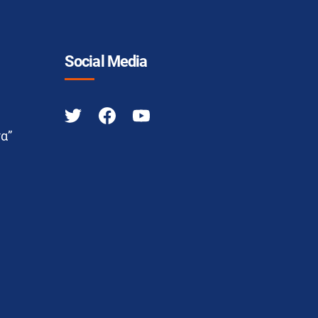
Social Media
α”