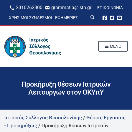
2310262300
grammatia@isth.gr
ΕΠΙΚΟΙΝΩΝΊΑ
E
ΧΡΉΣΙΜΟΙ ΣΎΝΔΕΣΜΟΙ
ΕΦΗΜΕΡΊΕΣ
x
p
a
n
d
s
MENU
e
a
r
c
h
f
o
r
Προκήρυξη θέσεων Ιατρικών
m
Λειτουργών στον ΟΚΥπΥ
Ιατρικός Σύλλογος Θεσσαλονίκης
/
Θέσεις Εργασίας
- Προκηρύξεις
/
Προκήρυξη θέσεων Ιατρικών