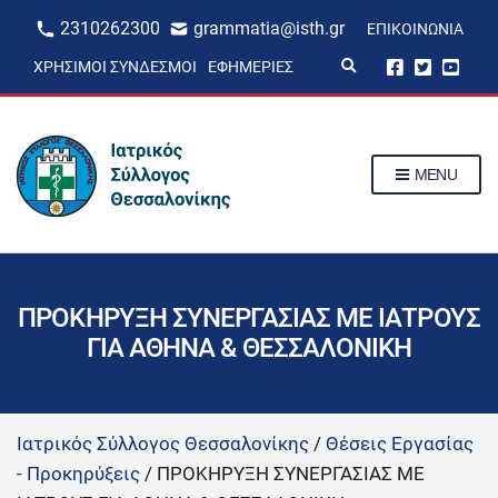
2310262300
grammatia@isth.gr
ΕΠΙΚΟΙΝΩΝΊΑ
E
ΧΡΉΣΙΜΟΙ ΣΎΝΔΕΣΜΟΙ
ΕΦΗΜΕΡΊΕΣ
x
p
a
n
d
s
MENU
e
a
r
c
h
f
o
r
ΠΡΟΚΗΡΥΞΗ ΣΥΝΕΡΓΑΣΙΑΣ ΜΕ ΙΑΤΡΟΥΣ
m
ΓΙΑ ΑΘΗΝΑ & ΘΕΣΣΑΛΟΝΙΚΗ
Ιατρικός Σύλλογος Θεσσαλονίκης
/
Θέσεις Εργασίας
- Προκηρύξεις
/
ΠΡΟΚΗΡΥΞΗ ΣΥΝΕΡΓΑΣΙΑΣ ΜΕ