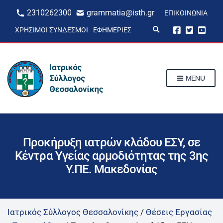
2310262300
grammatia@isth.gr
ΕΠΙΚΟΙΝΩΝΊΑ
E
ΧΡΉΣΙΜΟΙ ΣΎΝΔΕΣΜΟΙ
ΕΦΗΜΕΡΊΕΣ
x
p
a
n
d
s
MENU
e
a
r
c
h
f
o
r
Προκήρυξη ιατρών κλάδου ΕΣΥ, σε
m
Κέντρα Υγείας αρμοδιότητας της 3ης
Υ.ΠΕ. Μακεδονίας
Ιατρικός Σύλλογος Θεσσαλονίκης
/
Θέσεις Εργασίας