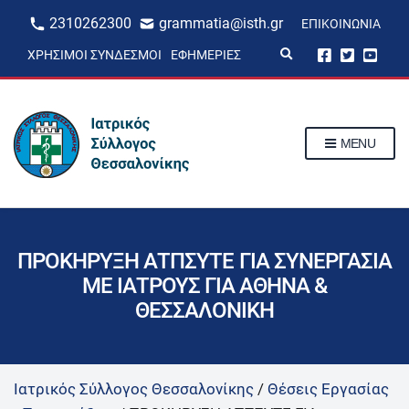
2310262300
grammatia@isth.gr
ΕΠΙΚΟΙΝΩΝΊΑ
E
ΧΡΉΣΙΜΟΙ ΣΎΝΔΕΣΜΟΙ
ΕΦΗΜΕΡΊΕΣ
x
p
a
n
d
s
MENU
e
a
r
c
h
f
o
r
ΠΡΟΚΗΡΥΞΗ ΑΤΠΣΥΤΕ ΓΙΑ ΣΥΝΕΡΓΑΣΙΑ
m
ΜΕ ΙΑΤΡΟΥΣ ΓΙΑ ΑΘΗΝΑ &
ΘΕΣΣΑΛΟΝΙΚΗ
Ιατρικός Σύλλογος Θεσσαλονίκης
/
Θέσεις Εργασίας