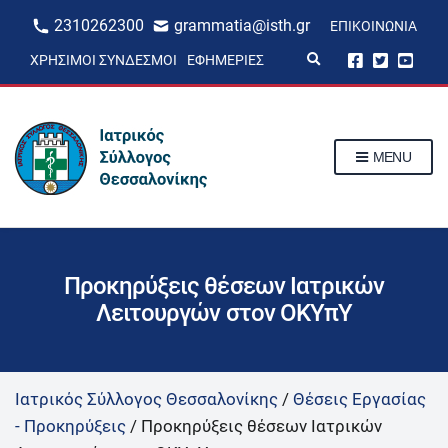
2310262300
grammatia@isth.gr
ΕΠΙΚΟΙΝΩΝΊΑ
E
ΧΡΉΣΙΜΟΙ ΣΎΝΔΕΣΜΟΙ
ΕΦΗΜΕΡΊΕΣ
x
p
a
n
d
s
MENU
e
a
r
c
h
f
o
r
Προκηρύξεις θέσεων Ιατρικών
m
Λειτουργών στον ΟΚΥπΥ
Ιατρικός Σύλλογος Θεσσαλονίκης
/
Θέσεις Εργασίας
- Προκηρύξεις
/
Προκηρύξεις θέσεων Ιατρικών