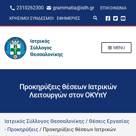
2310262300
grammatia@isth.gr
ΕΠΙΚΟΙΝΩΝΊΑ
E
ΧΡΉΣΙΜΟΙ ΣΎΝΔΕΣΜΟΙ
ΕΦΗΜΕΡΊΕΣ
x
p
a
n
d
s
MENU
e
a
r
c
h
f
o
r
Προκηρύξεις θέσεων Ιατρικών
m
Λειτουργών στον ΟΚΥπΥ
Ιατρικός Σύλλογος Θεσσαλονίκης
/
Θέσεις Εργασίας
- Προκηρύξεις
/
Προκηρύξεις θέσεων Ιατρικών