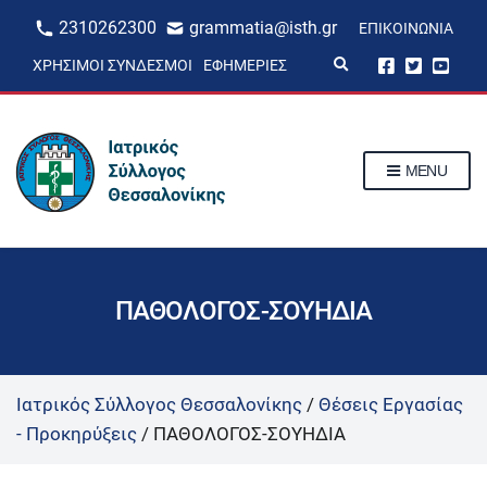
2310262300
grammatia@isth.gr
ΕΠΙΚΟΙΝΩΝΊΑ
E
ΧΡΉΣΙΜΟΙ ΣΎΝΔΕΣΜΟΙ
ΕΦΗΜΕΡΊΕΣ
x
p
a
n
d
s
MENU
e
a
r
c
h
f
o
r
ΠΑΘΟΛΟΓΟΣ-ΣΟΥΗΔΙΑ
m
Ιατρικός Σύλλογος Θεσσαλονίκης
/
Θέσεις Εργασίας
- Προκηρύξεις
/
ΠΑΘΟΛΟΓΟΣ-ΣΟΥΗΔΙΑ