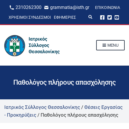
2310262300
grammatia@isth.gr
ΕΠΙΚΟΙΝΩΝΊΑ
E
ΧΡΉΣΙΜΟΙ ΣΎΝΔΕΣΜΟΙ
ΕΦΗΜΕΡΊΕΣ
x
p
a
n
d
s
MENU
e
a
r
c
h
f
o
r
Παθολόγος πλήρους απασχόλησης
m
Ιατρικός Σύλλογος Θεσσαλονίκης
/
Θέσεις Εργασίας
- Προκηρύξεις
/
Παθολόγος πλήρους απασχόλησης