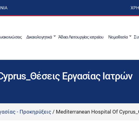
ΩΝΊΑ
ΧΡΉ
νακοινώσεις
Δικαιολογητικά
Άδεια Λειτουργίας ιατρείου
Νομοθεσία
Συ
 Cyprus_Θέσεις Εργασίας Ιατρών
γασίας - Προκηρύξεις
/
Mediterranean Hospital Of Cypru