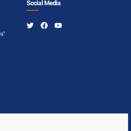
Social Media
α”