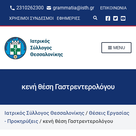
2310262300
grammatia@isth.gr
ΕΠΙΚΟΙΝΩΝΊΑ
E
ΧΡΉΣΙΜΟΙ ΣΎΝΔΕΣΜΟΙ
ΕΦΗΜΕΡΊΕΣ
x
p
a
n
d
s
MENU
e
a
r
c
h
f
o
r
κενή θέση Γαστρεντερολόγου
m
Ιατρικός Σύλλογος Θεσσαλονίκης
/
Θέσεις Εργασίας
- Προκηρύξεις
/
κενή θέση Γαστρεντερολόγου