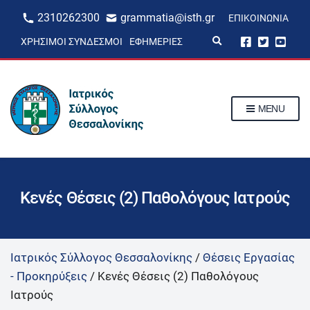
2310262300
grammatia@isth.gr
ΕΠΙΚΟΙΝΩΝΊΑ
E
ΧΡΉΣΙΜΟΙ ΣΎΝΔΕΣΜΟΙ
ΕΦΗΜΕΡΊΕΣ
x
p
a
n
d
s
MENU
e
a
r
c
h
f
o
r
Κενές Θέσεις (2) Παθολόγους Ιατρούς
m
Ιατρικός Σύλλογος Θεσσαλονίκης
/
Θέσεις Εργασίας
- Προκηρύξεις
/
Κενές Θέσεις (2) Παθολόγους
Ιατρούς