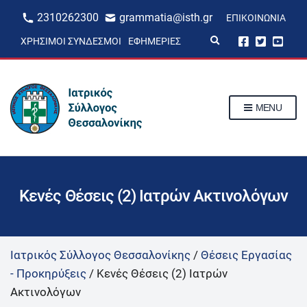
2310262300
grammatia@isth.gr
ΕΠΙΚΟΙΝΩΝΊΑ
E
ΧΡΉΣΙΜΟΙ ΣΎΝΔΕΣΜΟΙ
ΕΦΗΜΕΡΊΕΣ
x
p
a
n
d
s
MENU
e
a
r
c
h
f
o
r
Κενές Θέσεις (2) Ιατρών Ακτινολόγων
m
Ιατρικός Σύλλογος Θεσσαλονίκης
/
Θέσεις Εργασίας
- Προκηρύξεις
/
Κενές Θέσεις (2) Ιατρών
Ακτινολόγων