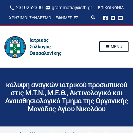
2310262300
grammatia@isth.gr
ΕΠΙΚΟΙΝΩΝΊΑ
E
ΧΡΉΣΙΜΟΙ ΣΎΝΔΕΣΜΟΙ
ΕΦΗΜΕΡΊΕΣ
x
p
a
n
d
s
MENU
e
a
r
c
h
f
o
r
κάλυψη αναγκών ιατρικού προσωπικού
m
στις Μ.Τ.Ν., Μ.Ε.Θ., Ακτινολογικό και
Αναισθησιολογικό Τμήμα της Οργανικής
Μονάδας Αγίου Νικολάου