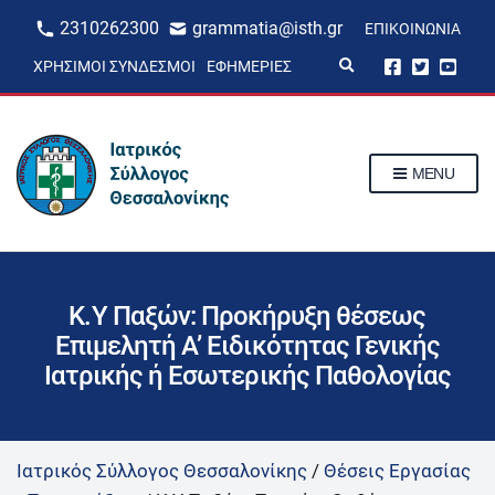
2310262300
grammatia@isth.gr
ΕΠΙΚΟΙΝΩΝΊΑ
E
ΧΡΉΣΙΜΟΙ ΣΎΝΔΕΣΜΟΙ
ΕΦΗΜΕΡΊΕΣ
x
p
a
n
d
s
MENU
e
a
r
c
h
f
o
r
Κ.Υ Παξών: Προκήρυξη θέσεως
m
Επιμελητή Α’ Ειδικότητας Γενικής
Ιατρικής ή Εσωτερικής Παθολογίας
Ιατρικός Σύλλογος Θεσσαλονίκης
/
Θέσεις Εργασίας