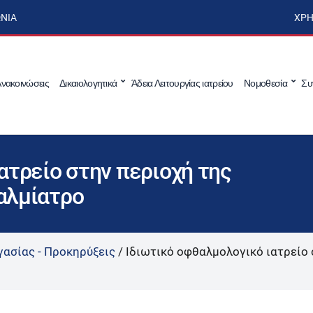
ΩΝΊΑ
ΧΡΉ
νακοινώσεις
Δικαιολογητικά
Άδεια Λειτουργίας ιατρείου
Νομοθεσία
Συ
ατρείο στην περιοχή της
αλμίατρο
γασίας - Προκηρύξεις
/
Ιδιωτικό οφθαλμολογικό ιατρείο 