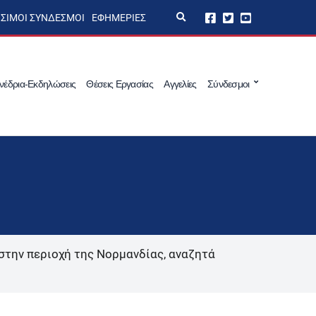
E
ΣΙΜΟΙ ΣΎΝΔΕΣΜΟΙ
ΕΦΗΜΕΡΊΕΣ
x
p
a
n
d
s
νέδρια-Εκδηλώσεις
Θέσεις Εργασίας
Αγγελίες
Σύνδεσμοι
e
a
r
c
h
f
o
r
m
στην περιοχή της Νορμανδίας, αναζητά