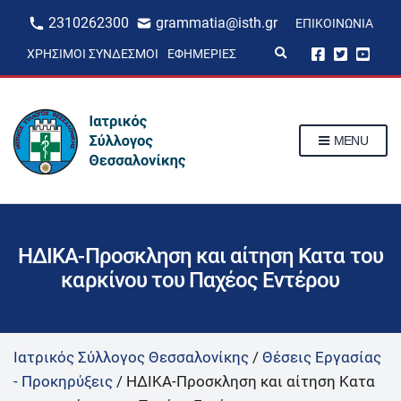
2310262300
grammatia@isth.gr
ΕΠΙΚΟΙΝΩΝΊΑ
E
ΧΡΉΣΙΜΟΙ ΣΎΝΔΕΣΜΟΙ
ΕΦΗΜΕΡΊΕΣ
x
p
a
n
d
s
MENU
e
a
r
c
h
f
o
r
ΗΔΙΚΑ-Προσκληση και αίτηση Κατα του
m
καρκίνου του Παχέος Εντέρου
Ιατρικός Σύλλογος Θεσσαλονίκης
/
Θέσεις Εργασίας
- Προκηρύξεις
/
ΗΔΙΚΑ-Προσκληση και αίτηση Κατα