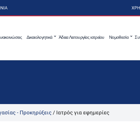
ΩΝΊΑ
ΧΡΉ
νακοινώσεις
Δικαιολογητικά
Άδεια Λειτουργίας ιατρείου
Νομοθεσία
Συ
γασίας - Προκηρύξεις
/
Ιατρός για εφημερίες