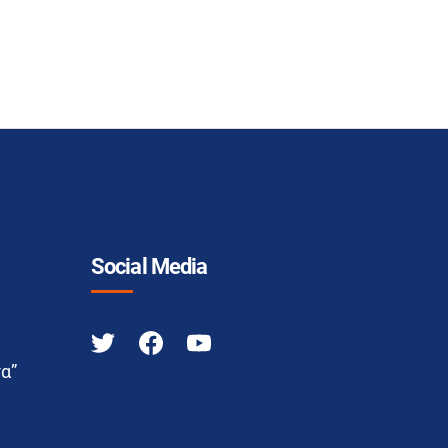
Social Media
α”