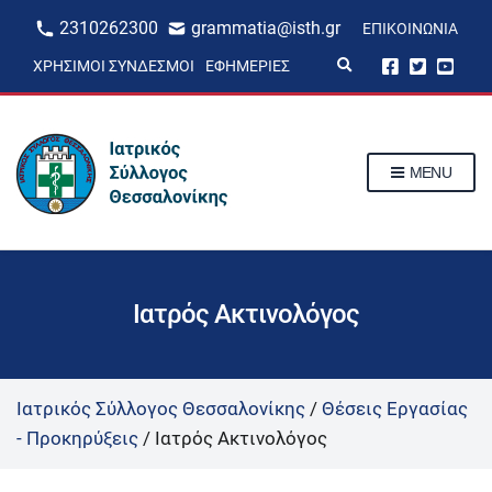
2310262300
grammatia@isth.gr
ΕΠΙΚΟΙΝΩΝΊΑ
E
ΧΡΉΣΙΜΟΙ ΣΎΝΔΕΣΜΟΙ
ΕΦΗΜΕΡΊΕΣ
x
p
a
n
d
s
MENU
e
a
r
c
h
f
o
r
Ιατρός Ακτινολόγος
m
Ιατρικός Σύλλογος Θεσσαλονίκης
/
Θέσεις Εργασίας
- Προκηρύξεις
/
Ιατρός Ακτινολόγος