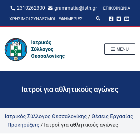
2310262300
grammatia@isth.gr
ΕΠΙΚΟΙΝΩΝΊΑ
E
ΧΡΉΣΙΜΟΙ ΣΎΝΔΕΣΜΟΙ
ΕΦΗΜΕΡΊΕΣ
x
p
a
n
d
s
MENU
e
a
r
c
h
f
o
r
Ιατροί για αθλητικούς αγώνες
m
Ιατρικός Σύλλογος Θεσσαλονίκης
/
Θέσεις Εργασίας
- Προκηρύξεις
/
Ιατροί για αθλητικούς αγώνες