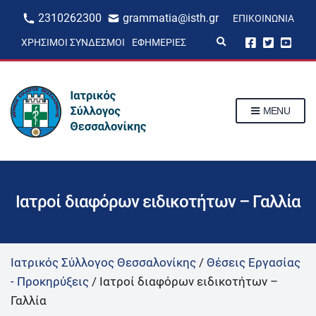
2310262300
grammatia@isth.gr
ΕΠΙΚΟΙΝΩΝΊΑ
E
ΧΡΉΣΙΜΟΙ ΣΎΝΔΕΣΜΟΙ
ΕΦΗΜΕΡΊΕΣ
x
p
a
n
d
s
MENU
e
a
r
c
h
f
o
r
Ιατροί διαφόρων ειδικοτήτων – Γαλλία
m
Ιατρικός Σύλλογος Θεσσαλονίκης
/
Θέσεις Εργασίας
- Προκηρύξεις
/
Ιατροί διαφόρων ειδικοτήτων –
Γαλλία