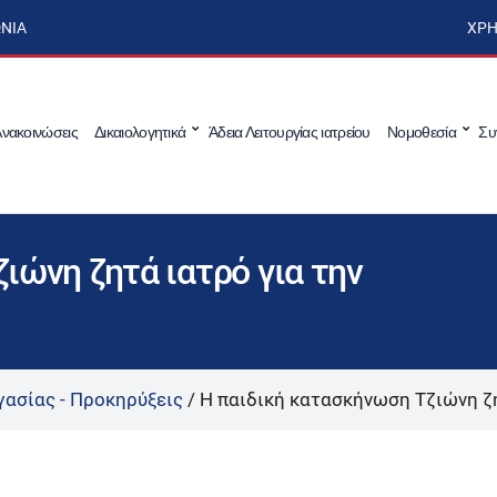
ΩΝΊΑ
ΧΡΉ
νακοινώσεις
Δικαιολογητικά
Άδεια Λειτουργίας ιατρείου
Νομοθεσία
Συ
ιώνη ζητά ιατρό για την
γασίας - Προκηρύξεις
/
Η παιδική κατασκήνωση Τζιώνη ζη