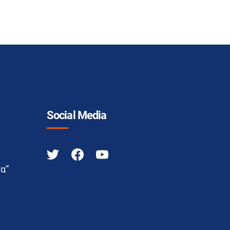
Social Media
α”