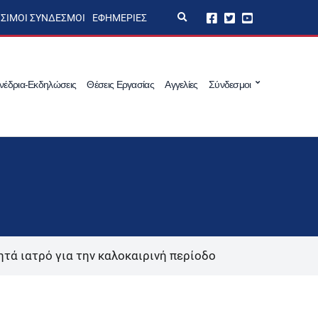
E
ΣΙΜΟΙ ΣΎΝΔΕΣΜΟΙ
ΕΦΗΜΕΡΊΕΣ
x
p
a
n
d
s
νέδρια-Εκδηλώσεις
Θέσεις Εργασίας
Αγγελίες
Σύνδεσμοι
e
a
r
c
h
f
o
r
m
τά ιατρό για την καλοκαιρινή περίοδο