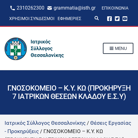
2310262300
grammatia@isth.gr
ΕΠΙΚΟΙΝΩΝΊΑ
E
ΧΡΉΣΙΜΟΙ ΣΎΝΔΕΣΜΟΙ
ΕΦΗΜΕΡΊΕΣ
x
p
a
n
d
s
MENU
e
a
r
c
h
f
o
r
Γ.ΝΟΣΟΚΟΜΕΙΟ – Κ.Υ. ΚΩ (ΠΡΟΚΗΡΥΞΗ
m
7 ΙΑΤΡΙΚΩΝ ΘΕΣΕΩΝ ΚΛΑΔΟΥ Ε.Σ.Υ)
Ιατρικός Σύλλογος Θεσσαλονίκης
/
Θέσεις Εργασίας
- Προκηρύξεις
/
Γ.ΝΟΣΟΚΟΜΕΙΟ – Κ.Υ. ΚΩ