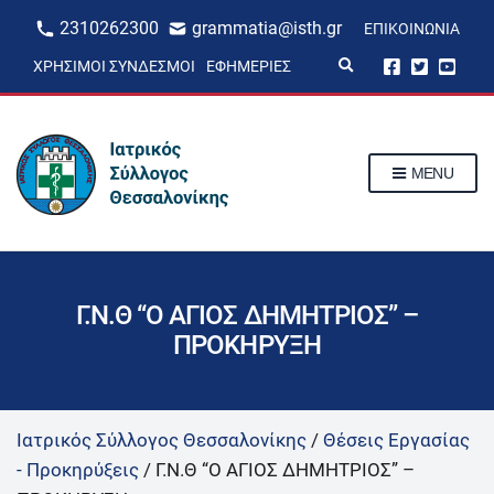
2310262300
grammatia@isth.gr
ΕΠΙΚΟΙΝΩΝΊΑ
E
ΧΡΉΣΙΜΟΙ ΣΎΝΔΕΣΜΟΙ
ΕΦΗΜΕΡΊΕΣ
x
p
a
n
d
s
MENU
e
a
r
c
h
f
o
r
Γ.Ν.Θ “Ο ΑΓΙΟΣ ΔΗΜΗΤΡΙΟΣ” –
m
ΠΡΟΚΗΡΥΞΗ
Ιατρικός Σύλλογος Θεσσαλονίκης
/
Θέσεις Εργασίας
- Προκηρύξεις
/
Γ.Ν.Θ “Ο ΑΓΙΟΣ ΔΗΜΗΤΡΙΟΣ” –