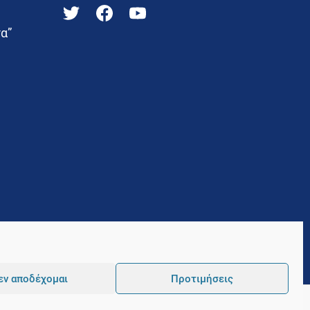
α”
εν αποδέχομαι
Προτιμήσεις
Pointer
Development and Hosting by