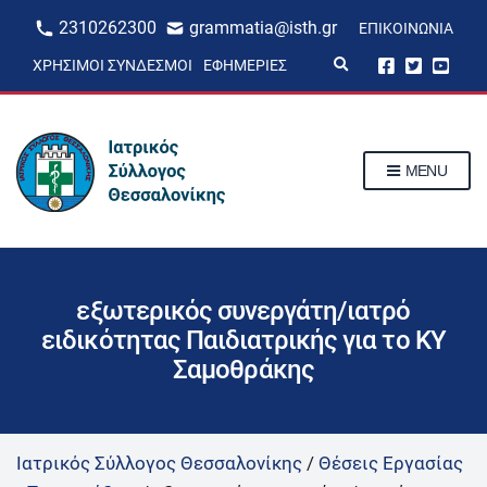
2310262300
grammatia@isth.gr
ΕΠΙΚΟΙΝΩΝΊΑ
E
ΧΡΉΣΙΜΟΙ ΣΎΝΔΕΣΜΟΙ
ΕΦΗΜΕΡΊΕΣ
x
p
a
n
d
s
MENU
e
a
r
c
h
f
o
r
εξωτερικός συνεργάτη/ιατρό
m
ειδικότητας Παιδιατρικής για το ΚΥ
Σαμοθράκης
Ιατρικός Σύλλογος Θεσσαλονίκης
/
Θέσεις Εργασίας