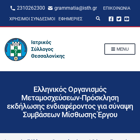
2310262300
grammatia@isth.gr
ΕΠΙΚΟΙΝΩΝΊΑ
E
ΧΡΉΣΙΜΟΙ ΣΎΝΔΕΣΜΟΙ
ΕΦΗΜΕΡΊΕΣ
x
p
a
n
d
s
MENU
e
a
r
c
h
f
o
r
Ελληνικός Οργανισμός
m
Μεταμοσχεύσεων-Πρόσκληση
εκδήλωσης ενδιαφέροντος για σύναψη
Συμβάσεων Μίσθωσης Έργου