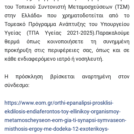
του Τοπικού Συντονιστή Μεταμοσχεύσεων (ΤΣΜ)
στην Ελλάδα» που χρηματοδοτείται από το
Τομεακό Πρόγραμμα Ανάπτυξης του Υπουργείου
Υγείας (ΤΠΑ Υγείας 2021-2025).Παρακαλούμε
θερμά όπως κοινοποιήσετε τη συνημμένη
προκήρυξη στις περιφέρειες σας, όπως και σε
κάθε ενδιαφερόμενο ιατρό ή νοσηλευτή.
Η πρόσκληση βρίσκεται αναρτημένη στον
σύνδεσμο:
https://www.eom.gr/orthi-epanalipsi-prosklisi-
ekdilosis-endiaferontos-toy-ellinikoy-organismoy-
metamoscheyseon-eom-gia-ti-synapsi-symvaseon-
misthosis-ergoy-me-dodeka-12-exoterikoys-