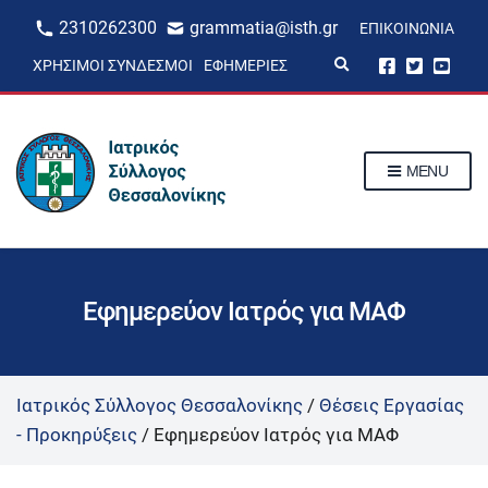
2310262300
grammatia@isth.gr
ΕΠΙΚΟΙΝΩΝΊΑ
E
ΧΡΉΣΙΜΟΙ ΣΎΝΔΕΣΜΟΙ
ΕΦΗΜΕΡΊΕΣ
x
p
a
n
d
s
MENU
e
a
r
c
h
f
o
r
Εφημερεύον Ιατρός για ΜΑΦ
m
Ιατρικός Σύλλογος Θεσσαλονίκης
/
Θέσεις Εργασίας
- Προκηρύξεις
/
Εφημερεύον Ιατρός για ΜΑΦ